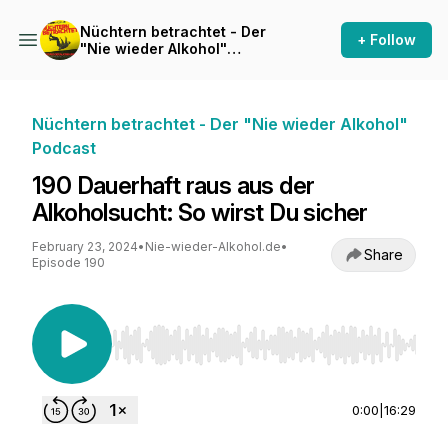
Nüchtern betrachtet - Der
+ Follow
"Nie wieder Alkohol"
Podcast
Nüchtern betrachtet - Der "Nie wieder Alkohol"
Podcast
190 Dauerhaft raus aus der
Alkoholsucht: So wirst Du sicher
February 23, 2024
•
Nie-wieder-Alkohol.de
•
Share
Episode 190
Use Left/Right to seek, Home/End to jump to st
0:00
|
16:29